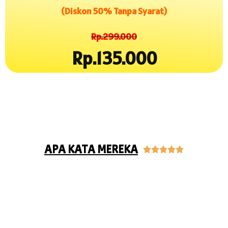
(Diskon 50% Tanpa Syarat)
Rp.299.000
Rp.135.000
APA KATA MEREKA




