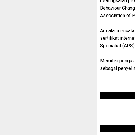
(peningkatan prod
Behaviour Change
Association of P
Armala, mencata
sertifikat intern
Specialist (APS)
Memiliki pengala
sebagai penyeli