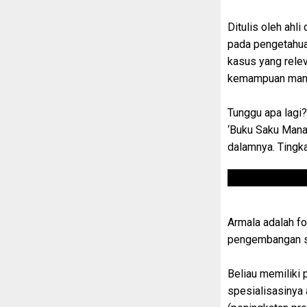
Ditulis oleh ah
pada pengetahua
kasus yang rele
kemampuan manaj
Tunggu apa lagi
‘Buku Saku Manaj
dalamnya. Tingka
Armala adalah f
pengembangan s
Beliau memiliki
spesialisasinya