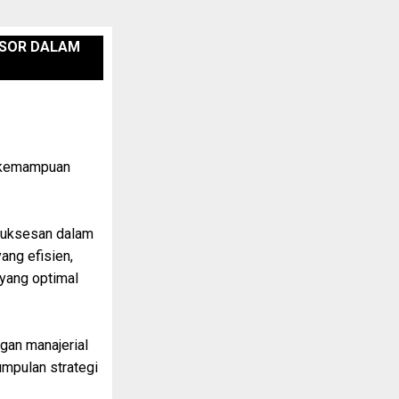
ISOR DALAM
a kemampuan
esuksesan dalam
ang efisien,
yang optimal
gan manajerial
umpulan strategi