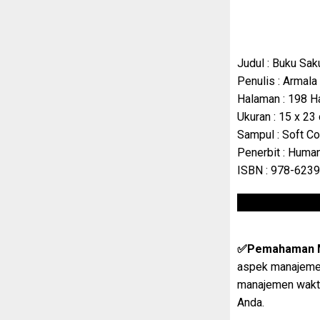
Judul : Buku Sak
Penulis : Armala
Halaman : 198 H
Ukuran : 15 x 23
Sampul : Soft C
Penerbit :
Human
ISBN :
978-6239
✅Pemahaman M
aspek manajemen
manajemen waktu
Anda.