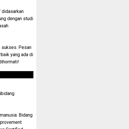
’ didasarkan
ung dengan studi
asah
k sukses. Pesan
rbaik yang ada di
dihormati!
ibidang
 manusia. Bidang
Improvement