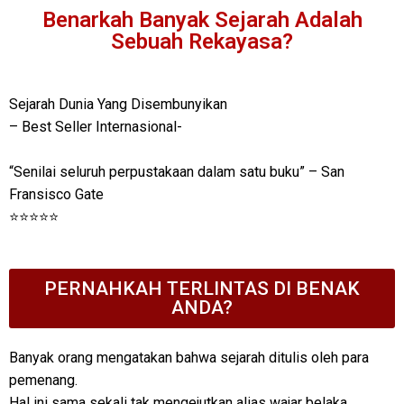
Benarkah Banyak Sejarah Adalah
Sebuah Rekayasa?
Sejarah Dunia Yang Disembunyikan
– Best Seller Internasional-
“Senilai seluruh perpustakaan dalam satu buku” – San
Fransisco Gate
⭐
⭐
⭐
⭐
⭐
PERNAHKAH TERLINTAS DI BENAK
ANDA?
Banyak orang mengatakan bahwa sejarah ditulis oleh para
pemenang.
Hal ini sama sekali tak mengejutkan alias wajar belaka.