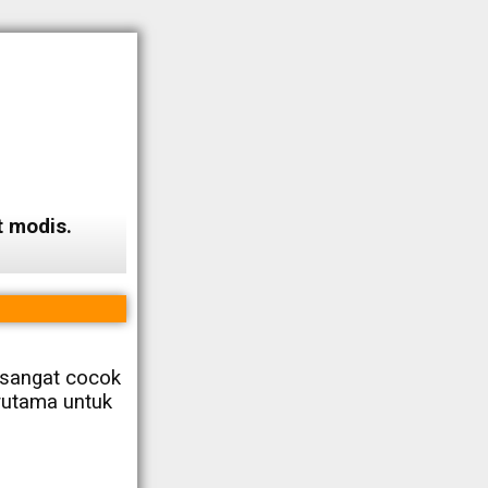
 modis.
 sangat cocok
erutama untuk