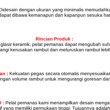
Didesain dengan ukuran yang minimalis memudahka
dapat dibawa kemanapun dan kapanpun sesuka hat
Rincian Produk :
glasir keramik, pelat pemanas dapat mengubah su
ngi kerusakan rambut dan meluruskan rambut lebih
an :
Kekuatan pegas secara otomatis menyesuaika
engan volume rambut untuk mengurangi goresan dan
 :
Pelat pemanas kami menampilkan desain meng
if yang memiliki permukaan tinggi. Tujuannya adala