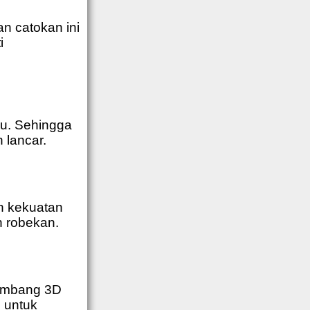
n catokan ini
i
hu. Sehingga
 lancar.
n kekuatan
 robekan.
ambang 3D
h untuk