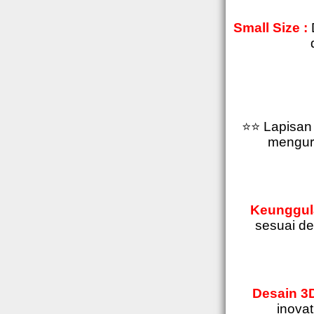
Small Size :
⭐⭐ Lapisan 
mengura
Keunggul
sesuai d
Desain 3D
inovat