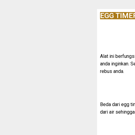
EGG TIME
Alat ini berfung
anda inginkan. S
rebus anda.
Beda dari egg t
dari air sehing