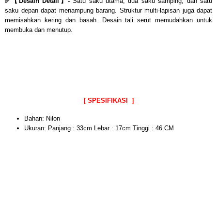
✅
【
Desain Detail】-
Satu saku utama, dua saku samping, dan satu
saku depan dapat menampung barang. Struktur multi-lapisan juga dapat
memisahkan kering dan basah. Desain tali serut memudahkan untuk
membuka dan menutup.
[ SPESIFIKASI ]
Bahan: Nilon
Ukuran: Panjang : 33cm Lebar : 17cm Tinggi : 46 CM