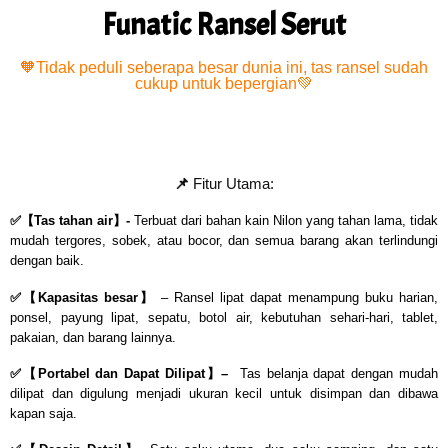
Funatic Ransel Serut
🧡Tidak peduli seberapa besar dunia ini, tas ransel sudah
cukup untuk bepergian💚
📌
Fitur Utama:
✅【Tas tahan air】-
Terbuat dari bahan kain Nilon yang tahan lama, tidak
mudah tergores, sobek, atau bocor, dan semua barang akan terlindungi
dengan baik.
✅
【
Kapasitas besar】
– Ransel lipat dapat menampung buku harian,
ponsel, payung lipat, sepatu, botol air, kebutuhan sehari-hari, tablet,
pakaian, dan barang lainnya.
✅【Portabel dan Dapat Dilipat】
–
Tas belanja dapat dengan mudah
dilipat dan digulung menjadi ukuran kecil untuk disimpan dan dibawa
kapan saja.