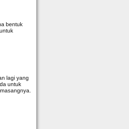
na bentuk
untuk
n lagi yang
nda untuk
memasangnya.