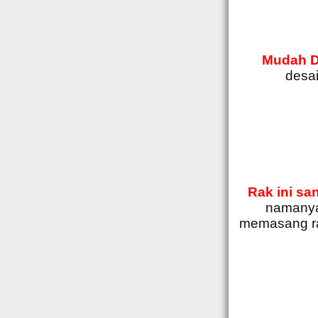
Mudah D
desa
Rak ini sa
namanya 
memasang ra