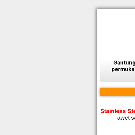
Gantung
permukaa
Stainless St
awet s