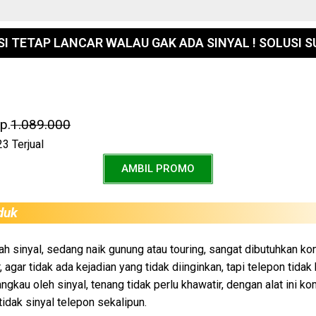
I TETAP LANCAR WALAU GAK ADA SINYAL ! SOLUSI S
p.
1.089.000
23 Terjual
AMBIL PROMO
duk
h sinyal, sedang naik gunung atau touring, sangat dibutuhkan k
 agar tidak ada kejadian yang tidak diinginkan, tapi telepon tida
angkau oleh sinyal, tenang tidak perlu khawatir, dengan alat ini k
tidak sinyal telepon sekalipun.