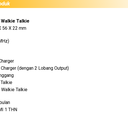
roduk
s Walkie Talkie
 X 56 X 22 mm
MHz)
Charger
 Charger (dengan 2 Lobang Output)
inggang
 Talkie
 Walkie Talkie
bulan
I 1 THN