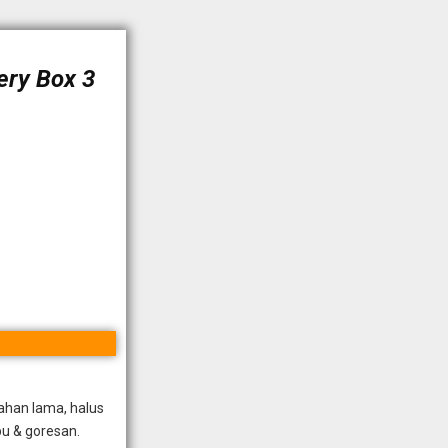
ery Box 3
tahan lama, halus
u & goresan.