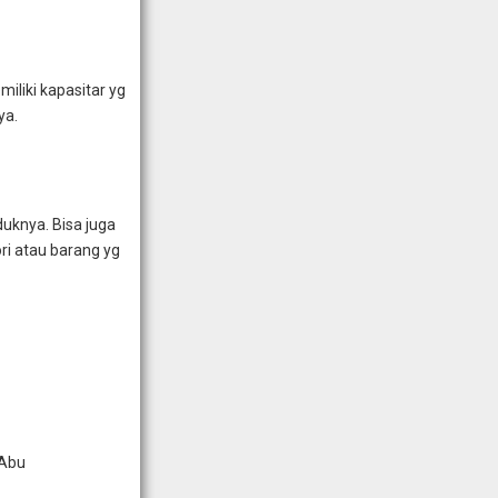
iliki kapasitar yg
ya.
duknya. Bisa juga
ri atau barang yg
-Abu