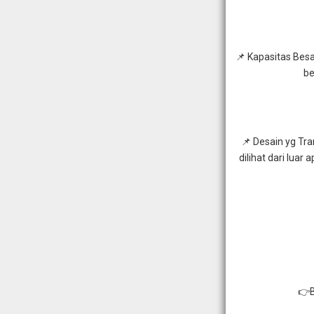
📌 Kapasitas Besa
be
📌 Desain yg Tra
dilihat dari lua
👉B