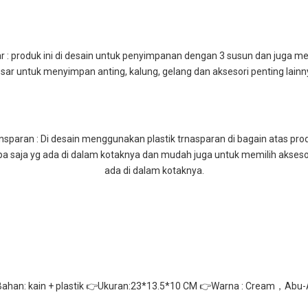
r : produk ini di desain untuk penyimpanan dengan 3 susun dan juga mem
sar untuk menyimpan anting, kalung, gelang dan aksesori penting lainn
nsparan : Di desain menggunakan plastik trnasparan di bagain atas pro
r apa saja yg ada di dalam kotaknya dan mudah juga untuk memilih akseso
ada di dalam kotaknya.
ahan: kain + plastik 👉Ukuran:23*13.5*10 CM 👉Warna : Cream，Abu