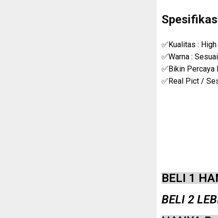
Spesifikasi
✅Kualitas : High
✅Warna : Sesuai
✅Bikin Percaya D
✅Real Pict / Se
BELI 1 HA
BELI 2 LE