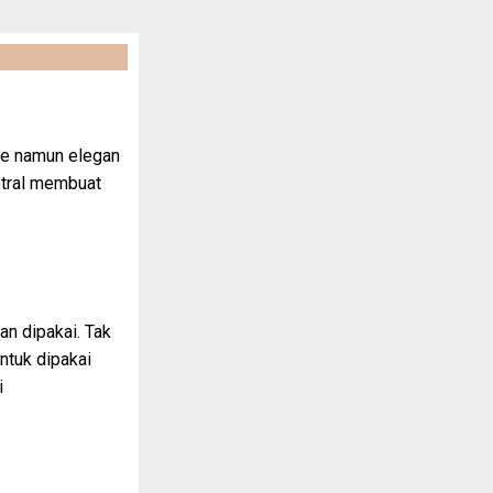
ple namun elegan
etral membuat
n dipakai. Tak
ntuk dipakai
i