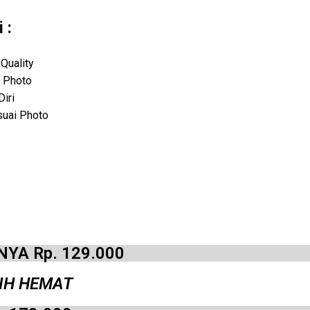
 :
 Quality
 Photo
iri
suai Photo
NYA Rp. 129.000
BIH HEMAT