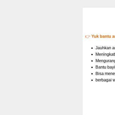
👉
Yuk bantu a
Jauhkan an
Meningkatk
Mengurang
Bantu bay
Bisa menem
berbagai w