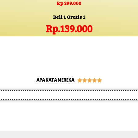
Rp 299.000
Beli 1 Gratis 1
Rp.139.000
APA KATA MEREKA




