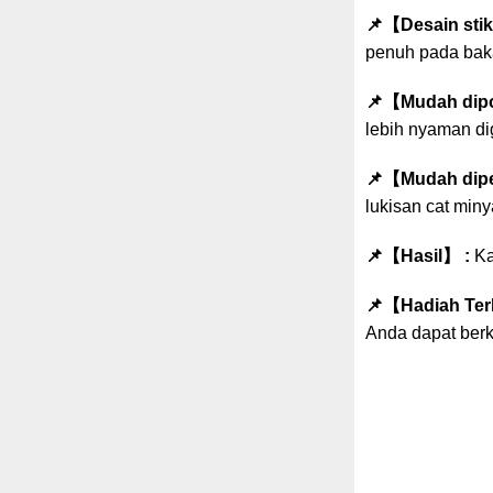
📌【Desain stik
penuh pada bakat
📌
【Mudah dip
lebih nyaman d
📌
【Mudah dipe
lukisan cat miny
📌
【Hasil】 :
Kam
📌
【Hadiah Ter
Anda dapat berkr