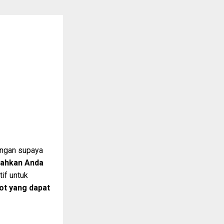
angan supaya
dahkan Anda
tif untuk
ot yang dapat