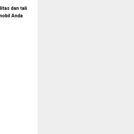
tas dan tali
mobil Anda