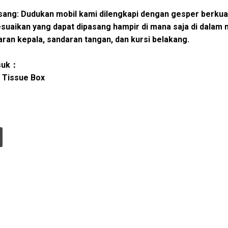
ang: Dudukan mobil kami dilengkapi dengan gesper berkuali
esuaikan yang dapat dipasang hampir di mana saja di dalam 
aran kepala, sandaran tangan, dan kursi belakang.
suk：
 Tissue Box