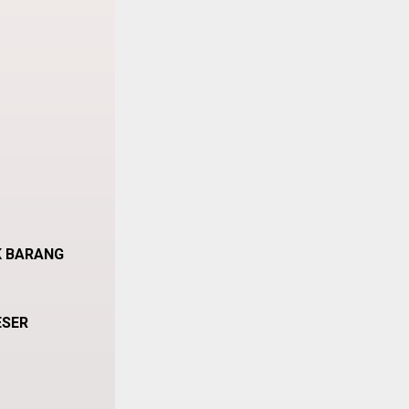
K BARANG
ESER