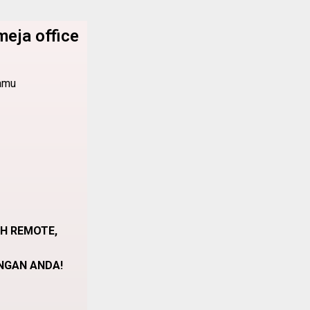
meja office
Kamu
H REMOTE,
ANGAN ANDA!