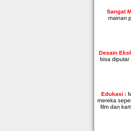
Sangat 
mainan p
Desain Ekskl
bisa diputa
Edukasi :
M
mereka sepen
film dan kar