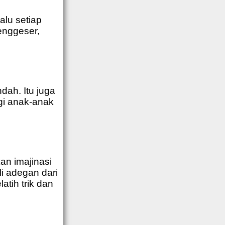
alu setiap
enggeser,
ndah. Itu juga
gi anak-anak
n imajinasi
i adegan dari
atih trik dan