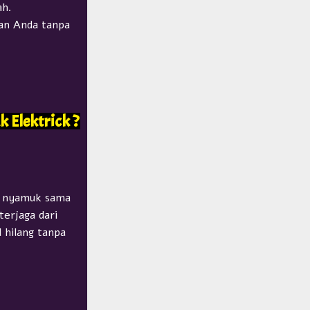
ah.
an Anda tanpa
lektrick​ ?
an nyamuk sama
terjaga dari
 hilang tanpa