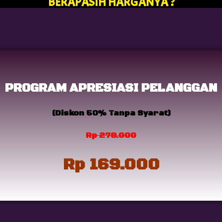
BERAPASIH HARGANYA ?
PROGRAM APRESIASI PELANGGAN
(Diskon 50% Tanpa Syarat)
Rp 278.000
Rp 169.000