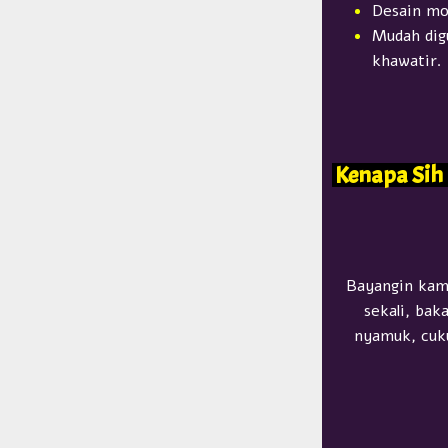
Desain mo
Mudah dig
khawatir.
Kenapa Sih
Bayangin kamu
sekali, bak
nyamuk, cuku