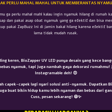
AK PERLU MAHAL MAHAL UNTUK MEMBERANTAS NYAM
mu ga perlu mahal mahl kalau ingin nyamuk hilang di rumah ka
sap dan pakai asap obat nyamuk yang ga efektif dan bisa m
kup pakai ZapBuzz Ini di jamin bakal hilang karena efektif b
lama tidak mudah rusak.
ling keren,
BioZapper UV LED
punya desain yang kece bang
bebas nyamuk, tapi juga nambah gaya dekorasi rumahmu! 
Instagramable deh! 😍
ah capek-capek lagi nyari solusi anti-nyamuk. Dapatkan
B
uga buat bikin hidup kamu lebih nyaman dan bebas dari g
Cuss, pesan sekarang! 😄✨