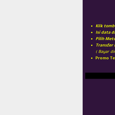
Klik tomb
Isi data 
Pilih Me
Transfer
( Bayar d
Promo Te