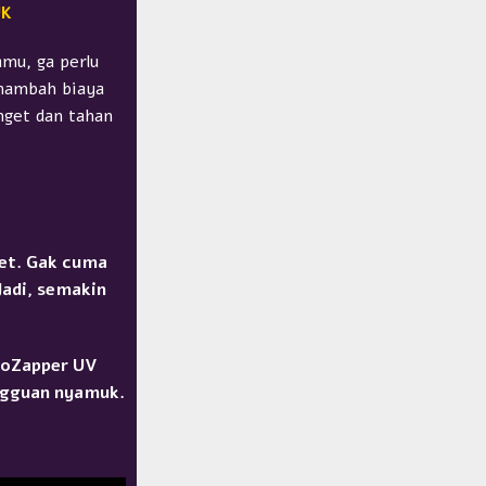
UK
mu, ga perlu
enambah biaya
anget dan tahan
et. Gak cuma
Jadi, semakin
ioZapper UV
angguan nyamuk.