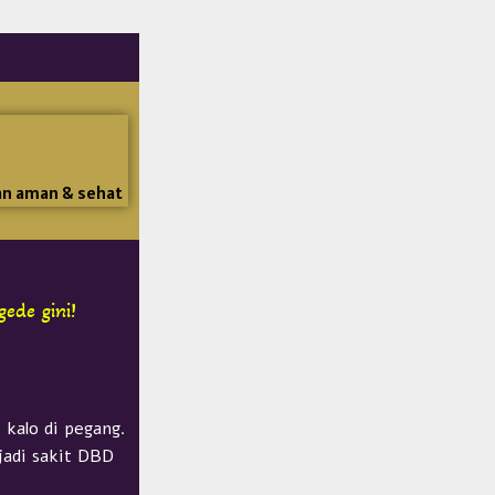
man aman & sehat
ede gini!
 kalo di pegang.
 jadi sakit DBD