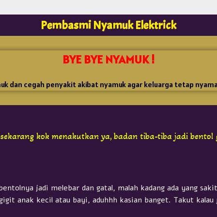
Pembasmi Nyamuk Elektrick
BYE BYE NYAMUK !
muk dan cegah penyakit akibat nyamuk agar keluarga tetap nya
ekarang kok menakutkan ya, badan tiba-tiba jadi bentol g
 bentolnya jadi melebar dan gatal, malah kadang ada yang sakit
gigit anak kecil atau bayi, aduhhh kasian banget. Takut kalau