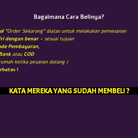
Bagaimana Cara Belinya?
ol
“Order Sekarang” diatas untuk melakukan pemesanan
diri dengan benar
– sesuai tujuan
tode Pembayaran,
 Bank
atau
COD
irumah ketika pesanan datang )
rbatas !
KATA MEREKA YANG SUDAH MEMBELI ?