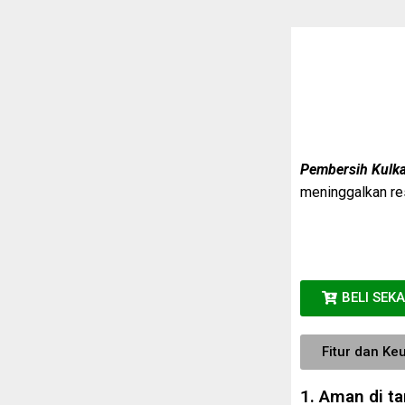
Pembersih Kulk
meninggalkan re
BELI SEK
Fitur dan Ke
1. Aman di t