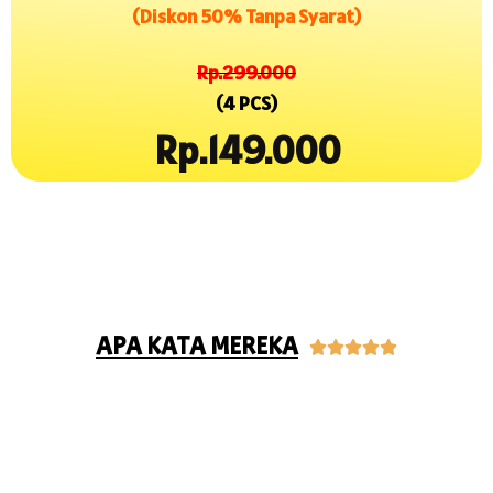
(Diskon 50% Tanpa Syarat)
Rp.299.000
(4 PCS)
Rp.149.000
APA KATA MEREKA




