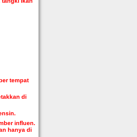
 tangki ikan
mber tempat
etakkan di
ensin.
mber influen.
an hanya di