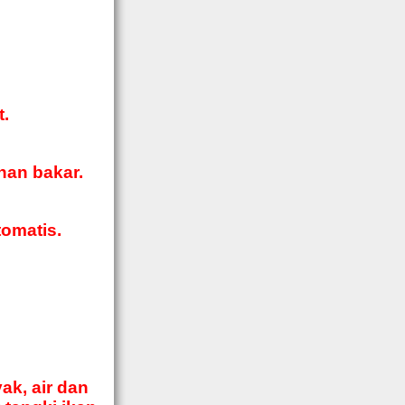
t.
han bakar.
tomatis.
ak, air dan