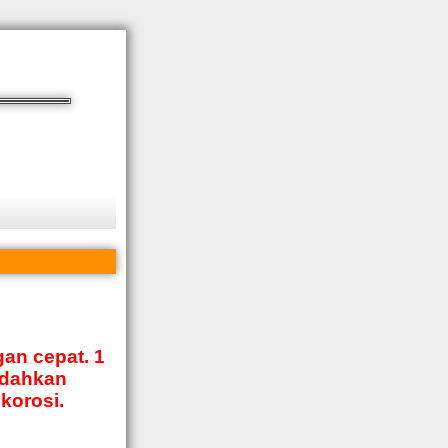
an cepat. 1
udahkan
korosi.