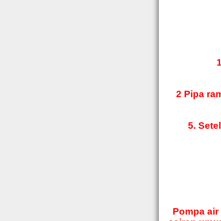
1
2 Pipa ra
5. Sete
Pompa air 