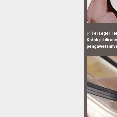
✅ Tersegel Te
Kotak pil diran
pengawetannya l