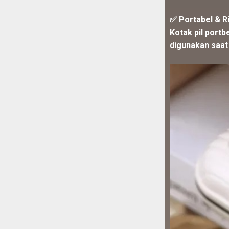
✅ Portabel & R
Kotak pil portb
digunakan saat