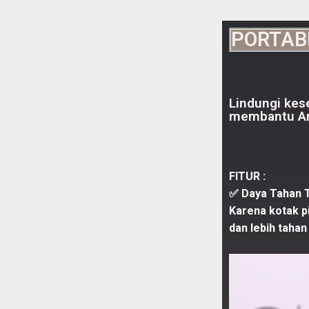
PORTABL
Lindungi kese
membantu And
FITUR :
✅ Daya Tahan T
Karena kotak pil
dan lebih tahan