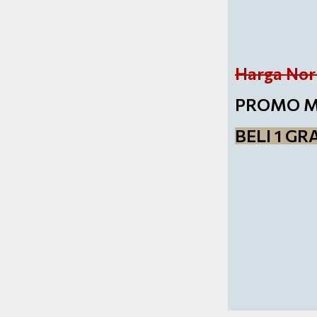
Harga Nor
PROMO Men
BELI 1 GRA