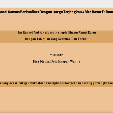
ansel Kanvas Berkualitas Dengan Harga Terjangkau + Bisa Bayar Di Ru
Tas Ransel Anti Air didesain simple Khusus Untuk Kamu
Dengan Tampilan Yang Kekinian Dan Trendi.
“UNISEX”
Bisa Dipakai Pria Maupun Wanita
ruang besar cukup untuk tablet, smartphone, dompet dan barang perlengkapan