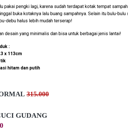
rlu pakai pengki lagi, karena sudah terdapat kotak tempat sampah
nggal buka kotaknya lalu buang sampahnya. Selain itu bulu-bulu 
-debu halus lebih mudah terserap!
n desain yang minimalis dan bisa untuk berbagai jenis lantai!
duk :
.3 x 113cm
tik
asi hitam dan putih
NORMAL
315.000
UCI GUDANG
00