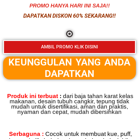
PROMO HANYA HARI INI SAJA!!
DAPATKAN DISKON 60% SEKARANG!!
AMBIL PROMO KLIK DISINI
KEUNGGULAN YANG ANDA
DAPATKAN
Produk ini terbuat
:
dari baja tahan karat kelas
makanan, desain tubuh cangkir, tepung tidak
mudah untuk disertifikasi, aman dan praktis,
nyaman dan cepat, mudah dibersihkan
Serbaguna :
Cocok untuk membuat kue, puff,