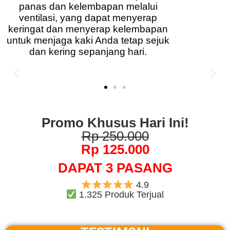
panas dan kelembapan melalui
ventilasi, yang dapat menyerap
keringat dan menyerap kelembapan
untuk menjaga kaki Anda tetap sejuk
dan kering sepanjang hari.
Promo Khusus Hari Ini!
Rp 250.000
Rp 125.000
DAPAT 3 PASANG
4.9
1.325 Produk Terjual