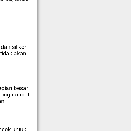
dan silikon
 tidak akan
agian besar
tong rumput,
an
ocok untuk