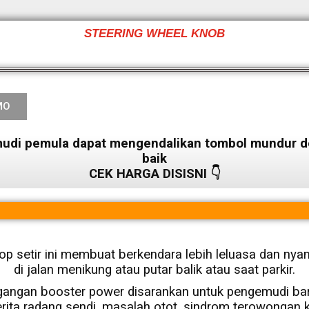
STEERING WHEEL KNOB
MO
i pemula dapat mengendalikan tombol mundur d
baik
CEK HARGA DISISNI 👇
op setir ini membuat berkendara lebih leluasa dan ny
di jalan menikung atau putar balik atau saat parkir.
gangan booster power disarankan untuk pengemudi bar
ita radang sendi, masalah otot, sindrom terowongan k