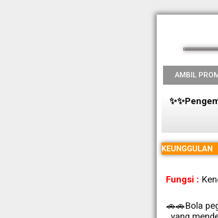
AMBIL PRO
✨✨Pengemud
KEUNGGULAN
Fungsi :
Ken
🚗🚗Bola pe
yang mender