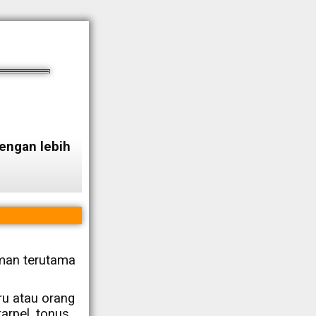
engan lebih
aman terutama
u atau orang
arpel, tonus