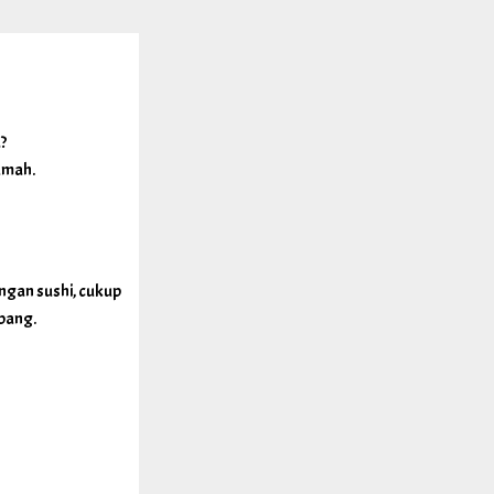
?
umah.
angan sushi, cukup
pang.