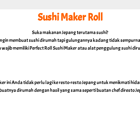
Sushi Maker Roll
Suka makanan Jepang terutama sushi?
Ingin membuat sushi dirumah tapi gulungannya kadang tidak sempurna
wajib memiliki Perfect Roll Sushi Maker atau alat penggulung sushi dir
r ini Anda tidak perlu lagi ke resto-resto Jepang untuk menikmati hid
uatnya dirumah dengan hasil yang sama seperti buatan chef diresto Je