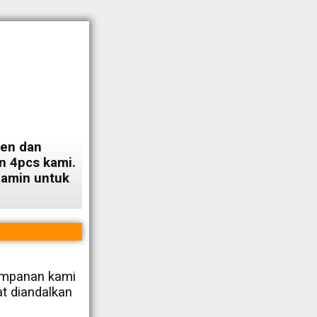
ien dan
 4pcs kami.
jamin untuk
yimpanan kami
at diandalkan