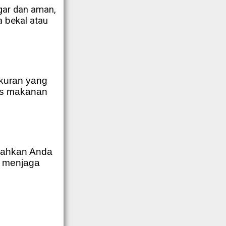
gar dan aman,
 bekal atau
kuran yang
is makanan
dahkan Anda
, menjaga