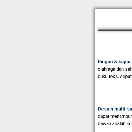
Ringan & kapas
olahraga dan seh
buku teks, sepatu
Desain multi-sa
dapat menampung
bawah adalah k