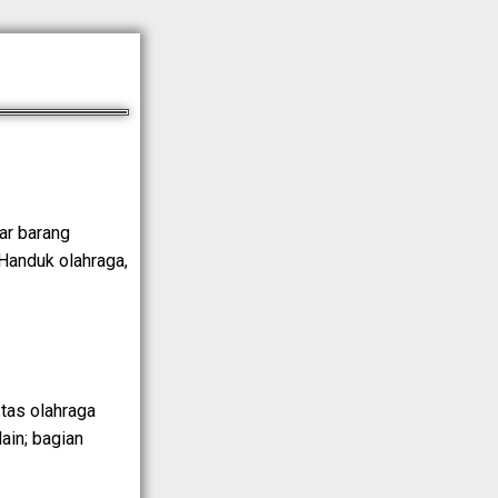
ar barang
 Handuk olahraga,
 tas olahraga
ain; bagian