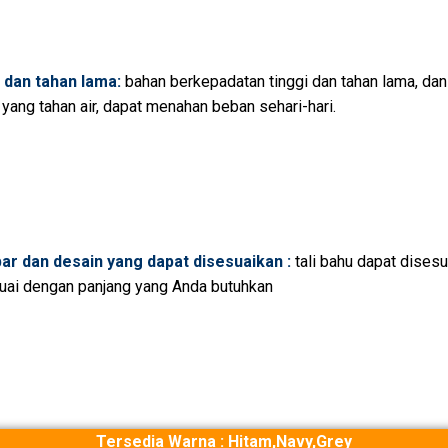
 dan tahan lama:
bahan berkepadatan tinggi dan tahan lama, dan
, yang tahan air, dapat menahan beban sehari-hari.
bar dan desain yang dapat disesuaikan :
tali bahu dapat dises
uai dengan panjang yang Anda butuhkan
Tersedia Warna : Hitam,Navy,Grey