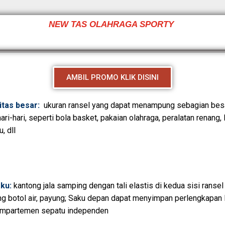
NEW TAS OLAHRAGA SPORTY
AMBIL PROMO KLIK DISINI
itas besar:
ukuran ransel yang dapat menampung sebagian bes
ari-hari, seperti bola basket, pakaian olahraga, peralatan renang,
, dll
ku:
kantong jala samping dengan tali elastis di kedua sisi ransel
 botol air, payung; Saku depan dapat menyimpan perlengkapan l
ompartemen sepatu independen