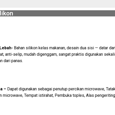
likon
 Lebah-
Bahan silikon kelas makanan, desain dua sisi — datar dan
t, anti-selip, mudah digenggam, sangat praktis digunakan seka
n dari panas.
a –
Dapat digunakan sebagai penutup percikan microwave, Tatak
 microwave, Tempat istirahat, Pembuka toples, Alas pengeritin