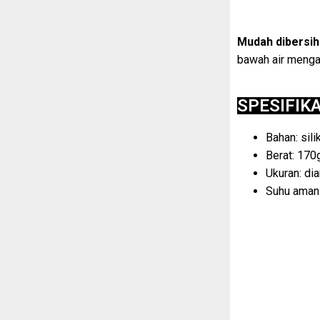
Mudah dibersih
bawah air mengal
SPESIFIK
Bahan: sil
Berat: 170
Ukuran: di
Suhu aman