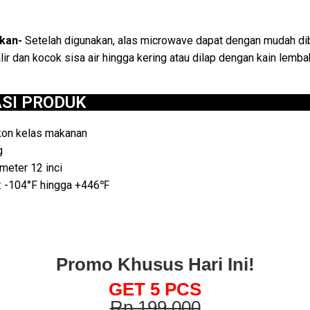
kan-
Setelah digunakan, alas microwave dapat dengan mudah dib
ir dan kocok sisa air hingga kering atau dilap dengan kain lemba
ASI PRODUK
ikon kelas makanan
g
ameter 12 inci
: -104°F hingga +446℉
Promo Khusus Hari Ini!
GET 5 PCS
Rp 199.000