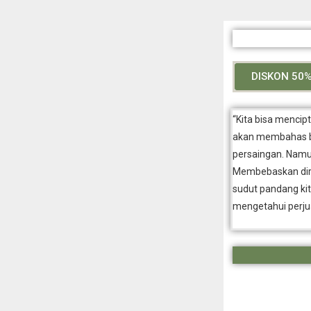
DISKON 50% 
“Kita bisa mencip
akan membahas ba
persaingan. Namun
Membebaskan diri 
sudut pandang kita
mengetahui perjua