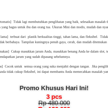
Otomatis]
Tidak lagi membutuhkan penglihatan yang baik, selesaikan masalah t
 yang bagus untuk ibu dan orang tua.
Ukuran Mini dan modis, mudah dan nya
 lama]
terbuat dari
plastik berkualitas tinggi, tahan lama, dan fleksibel.
Tidak
tidak berbahaya.
Tampilan kuningnya penuh gaya, cerah, dan mudah ditemukan s
unakan]
Cukup masukkan jarum Anda, masukkan benang Anda ke dalam slot, t
ndapatkan jarum yang sudah dipasang sebelumnya.
as]
Cocok untuk
semua orang yang suka menjahit dengan tangan.
Jika pengl
i Anda tidak cukup fleksibel, ini dapat membantu Anda memecahkan masalah yang
Promo Khusus Hari Ini!
3 pcs
Rp 480.000