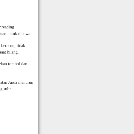
hreading
man untuk dibawa.
 beracun, tidak
aat hilang.
ekan tombol dan
ihatan Anda menurun
 sulit.