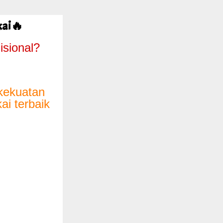
kai🔥
isional?
 kekuatan
ai terbaik