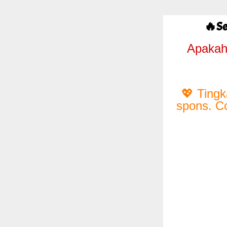
🔥Se
Apakah 
💖 Tingk
spons. Co