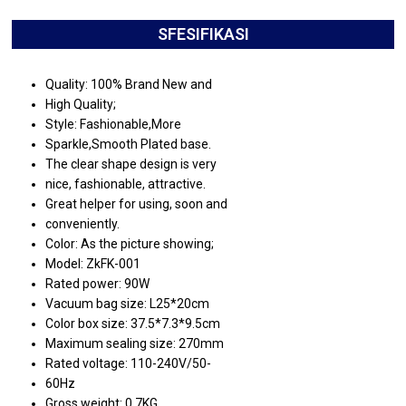
SFESIFIKASI
Quality: 100% Brand New and
High Quality;
Style: Fashionable,More
Sparkle,Smooth Plated base.
The clear shape design is very
nice, fashionable, attractive.
Great helper for using, soon and
conveniently.
Color: As the picture showing;
Model: ZkFK-001
Rated power: 90W
Vacuum bag size: L25*20cm
Color box size: 37.5*7.3*9.5cm
Maximum sealing size: 270mm
Rated voltage: 110-240V/50-
60Hz
Gross weight: 0.7KG