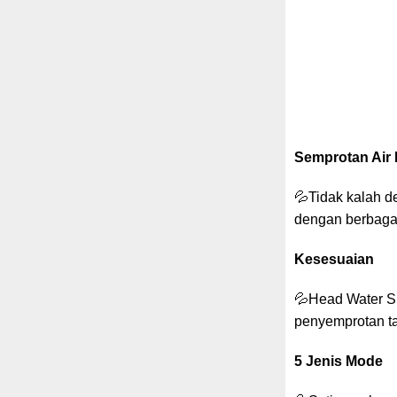
Semprotan Air 
💦Tidak kalah d
dengan berbagai
Kesesuaian
💦Head Water Sh
penyemprotan t
5 Jenis Mode