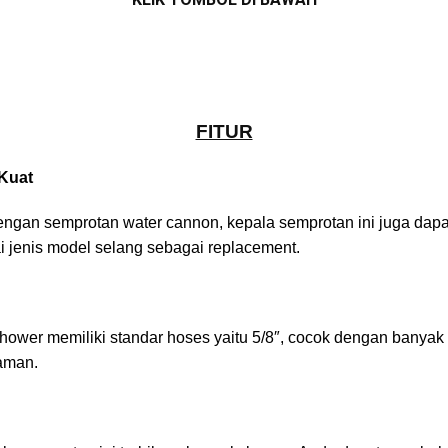
FITUR
Kuat
engan semprotan water cannon, kepala semprotan ini juga dap
 jenis model selang sebagai replacement.
ower memiliki standar hoses yaitu 5/8″, cocok dengan banyak
aman.