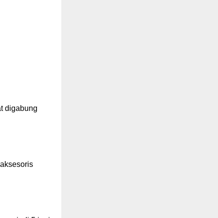
at digabung
 aksesoris