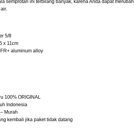
la semprotan ini terbilang banyak, karena Anda dapat merubah 
air.
er 5/8
.5 x 11cm
TFR+ aluminum alloy
aru 100% ORIGINAL
uh Indonesia
 – Murah
ng kembali jika paket tidak datang